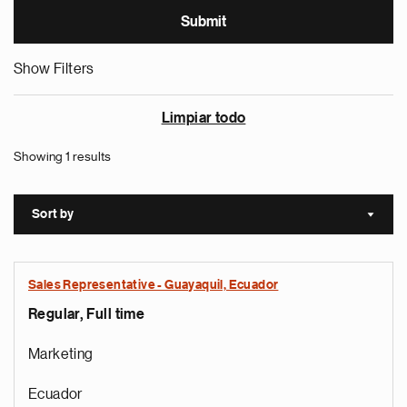
Show Filters
Limpiar todo
Showing 1 results
Sort by
Sort a
Sales Representative - Guayaquil, Ecuador
Regular, Full time
Marketing
Ecuador