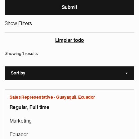
Show Filters
Limpiar todo
Showing 1 results
Sort by
Sort a
Sales Representative - Guayaquil, Ecuador
Regular, Full time
Marketing
Ecuador