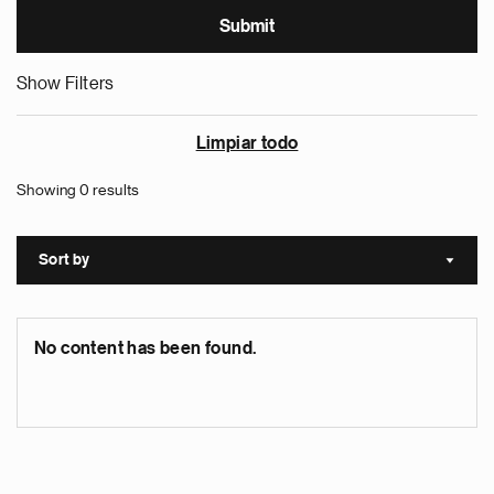
Show Filters
Limpiar todo
Showing 0 results
Sort by
Sort a
No content has been found.