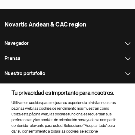
Novartis Andean & CAC region
Navegador
Prensa
Nuestro portafolio
Otras webs
Tu privacidad es importante para nosotros.
Utilizamos cookies para mejorar su experiencia al visitar nuestras
Footer Site Search
páginas web: las cookies de rendimiento nos muestran cómo
utiliza esta página web, las cookies funcionales recuerdan sus
preferencias y las cookies de orientación nos ayudan a compartir
contenido relevante para usted. Seleccione: "Aceptar todo" para
dar su consentimiento a todas las cookies, seleccione