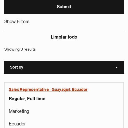
Show Filters
Limpiar todo
Showing 3 results
Sort by
Sort a
Sales Representative - Guayaquil, Ecuador
Regular, Full time
Marketing
Ecuador