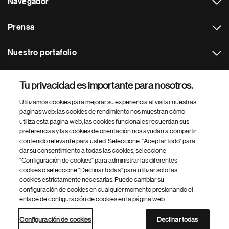
Navegador
Prensa
Nuestro portafolio
Otras webs
Tu privacidad es importante para nosotros.
Utilizamos cookies para mejorar su experiencia al visitar nuestras
Footer Site Search
páginas web: las cookies de rendimiento nos muestran cómo
utiliza esta página web, las cookies funcionales recuerdan sus
preferencias y las cookies de orientación nos ayudan a compartir
contenido relevante para usted. Seleccione: "Aceptar todo" para
dar su consentimiento a todas las cookies, seleccione
"Configuración de cookies" para administrar las diferentes
cookies o seleccione "Declinar todas" para utilizar solo las
cookies estrictamente necesarias. Puede cambiar su
Parte
© 2026 Novartis AG
configuración de cookies en cualquier momento presionando el
inferior
enlace de configuración de cookies en la página web.
Política de privacidad
Términos de uso
Accesibilidad
del
Configuración de cookies
Mapa del sitio
pie
Configuración de cookies
Declinar todas
de