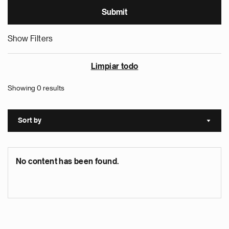
Show Filters
Limpiar todo
Showing 0 results
Sort by
Sort a
No content has been found.