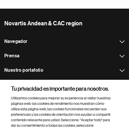
Novartis Andean & CAC region
Navegador
Prensa
Nuestro portafolio
Otras webs
Tu privacidad es importante para nosotros.
Utilizamos cookies para mejorar su experiencia al visitar nuestras
Footer Site Search
páginas web: las cookies de rendimiento nos muestran cómo
utiliza esta página web, las cookies funcionales recuerdan sus
preferencias y las cookies de orientación nos ayudan a compartir
contenido relevante para usted. Seleccione: "Aceptar todo" para
dar su consentimiento a todas las cookies, seleccione