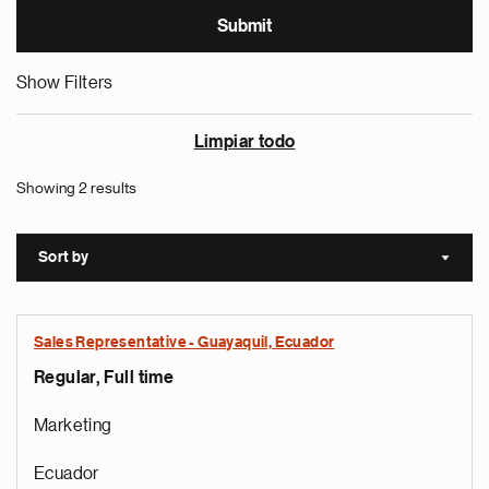
Show Filters
Limpiar todo
Showing 2 results
Sort by
Sort a
Sales Representative - Guayaquil, Ecuador
Regular, Full time
Marketing
Ecuador