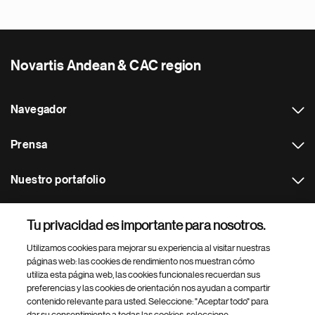
Novartis Andean & CAC region
Navegador
Prensa
Nuestro portafolio
Otras webs
Tu privacidad es importante para nosotros.
Utilizamos cookies para mejorar su experiencia al visitar nuestras
Footer Site Search
páginas web: las cookies de rendimiento nos muestran cómo
utiliza esta página web, las cookies funcionales recuerdan sus
preferencias y las cookies de orientación nos ayudan a compartir
contenido relevante para usted. Seleccione: "Aceptar todo" para
dar su consentimiento a todas las cookies, seleccione