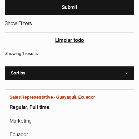
Show Filters
Limpiar todo
Showing 1 results
Sort by
Sort a
Sales Representative - Guayaquil, Ecuador
Regular, Full time
Marketing
Ecuador