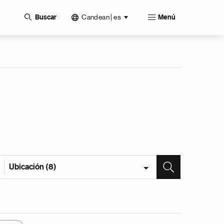
Candean | es
Buscar
Menú
Ubicación (8)