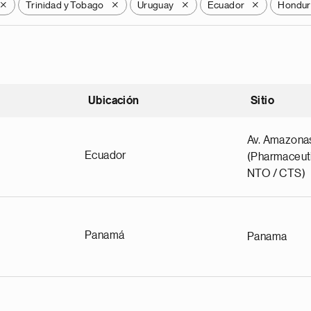
Trinidad y Tobago
Uruguay
Ecuador
Hondur
X
X
X
X
Ubicación
Sitio
scendente
Av. Amazona
Ecuador
(Pharmaceuti
NTO / CTS)
Panamá
Panama