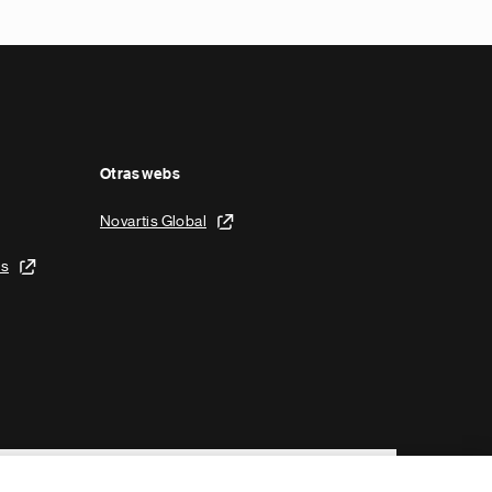
Otras webs
Novartis Global
is