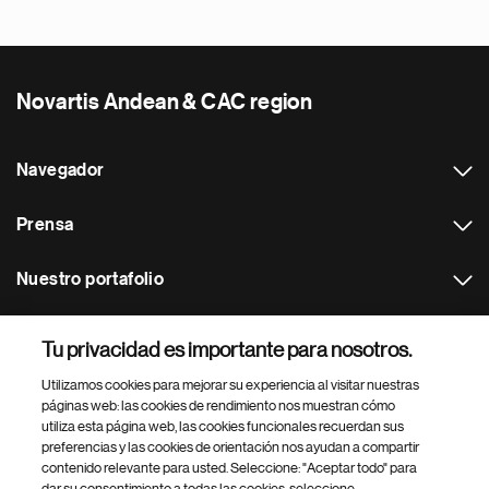
Novartis Andean & CAC region
Navegador
Prensa
Nuestro portafolio
Otras webs
Tu privacidad es importante para nosotros.
Utilizamos cookies para mejorar su experiencia al visitar nuestras
Footer Site Search
páginas web: las cookies de rendimiento nos muestran cómo
utiliza esta página web, las cookies funcionales recuerdan sus
preferencias y las cookies de orientación nos ayudan a compartir
contenido relevante para usted. Seleccione: "Aceptar todo" para
dar su consentimiento a todas las cookies, seleccione