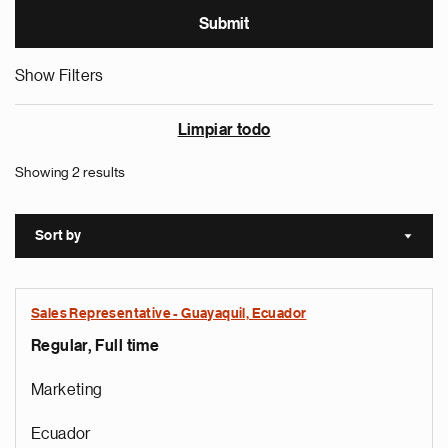
Show Filters
Limpiar todo
Showing 2 results
Sort by
Sort a
Sales Representative - Guayaquil, Ecuador
Regular, Full time
Marketing
Ecuador