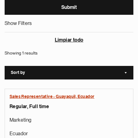
Show Filters
Limpiar todo
Showing 1 results
Sort by
Sort a
Sales Representative - Guayaquil, Ecuador
Regular, Full time
Marketing
Ecuador