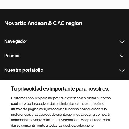
Novartis Andean & CAC region
Navegador
Prensa
Nuestro portafolio
Otras webs
Tu privacidad es importante para nosotros.
Utilizamos cookies para mejorar su experiencia al visitar nuestras
Footer Site Search
páginas web: las cookies de rendimiento nos muestran cómo
utiliza esta página web, las cookies funcionales recuerdan sus
preferencias y las cookies de orientación nos ayudan a compartir
contenido relevante para usted. Seleccione: "Aceptar todo" para
dar su consentimiento a todas las cookies, seleccione