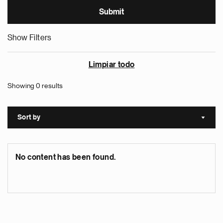
Show Filters
Limpiar todo
Showing 0 results
Sort by
Sort a
No content has been found.