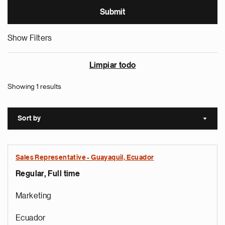
Show Filters
Limpiar todo
Showing 1 results
Sort by
Sort a
Sales Representative - Guayaquil, Ecuador
Regular, Full time
Marketing
Ecuador