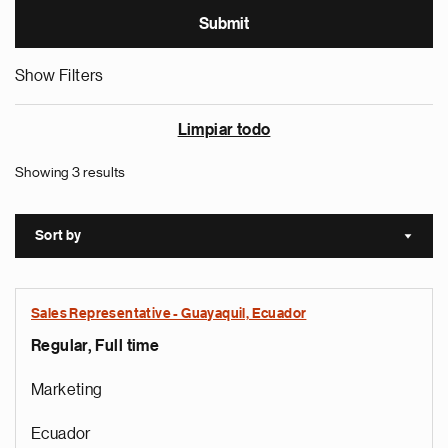
Show Filters
Limpiar todo
Showing 3 results
Sort by
Sort a
Sales Representative - Guayaquil, Ecuador
Regular, Full time
Marketing
Ecuador