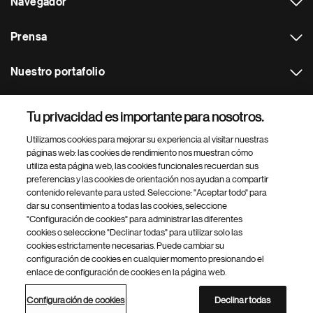
Navegador
Prensa
Nuestro portafolio
Otras webs
Tu privacidad es importante para nosotros.
Utilizamos cookies para mejorar su experiencia al visitar nuestras
Footer Site Search
páginas web: las cookies de rendimiento nos muestran cómo
utiliza esta página web, las cookies funcionales recuerdan sus
preferencias y las cookies de orientación nos ayudan a compartir
contenido relevante para usted. Seleccione: "Aceptar todo" para
dar su consentimiento a todas las cookies, seleccione
"Configuración de cookies" para administrar las diferentes
cookies o seleccione "Declinar todas" para utilizar solo las
cookies estrictamente necesarias. Puede cambiar su
Parte
© 2026 Novartis AG
configuración de cookies en cualquier momento presionando el
inferior
enlace de configuración de cookies en la página web.
Política de privacidad
Términos de uso
Accesibilidad
del
Configuración de cookies
Mapa del sitio
pie
Configuración de cookies
Declinar todas
de