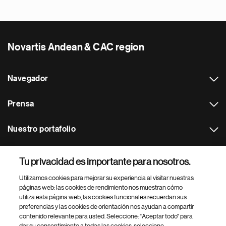
Novartis Andean & CAC region
Navegador
Prensa
Nuestro portafolio
Otras webs
Tu privacidad es importante para nosotros.
Utilizamos cookies para mejorar su experiencia al visitar nuestras
Footer Site Search
páginas web: las cookies de rendimiento nos muestran cómo
utiliza esta página web, las cookies funcionales recuerdan sus
preferencias y las cookies de orientación nos ayudan a compartir
contenido relevante para usted. Seleccione: "Aceptar todo" para
dar su consentimiento a todas las cookies, seleccione