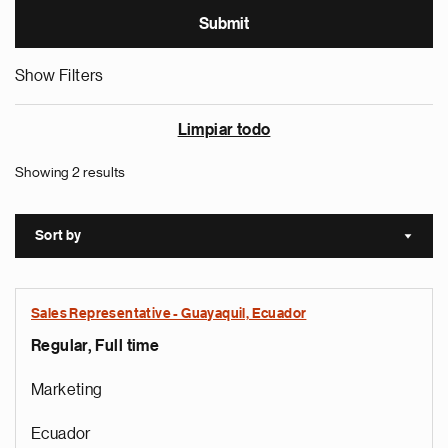
Show Filters
Limpiar todo
Showing 2 results
Sort by
Sort a
Sales Representative - Guayaquil, Ecuador
Regular, Full time
Marketing
Ecuador