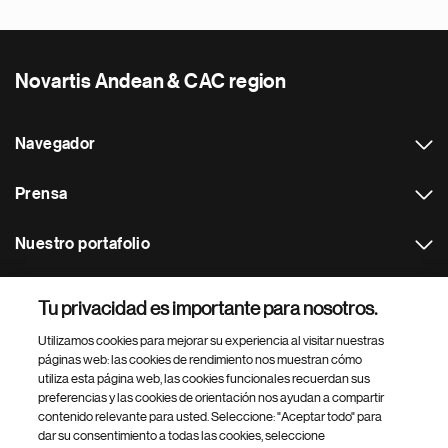
Novartis Andean & CAC region
Navegador
Prensa
Nuestro portafolio
Otras webs
Tu privacidad es importante para nosotros.
Utilizamos cookies para mejorar su experiencia al visitar nuestras
Footer Site Search
páginas web: las cookies de rendimiento nos muestran cómo
utiliza esta página web, las cookies funcionales recuerdan sus
preferencias y las cookies de orientación nos ayudan a compartir
contenido relevante para usted. Seleccione: "Aceptar todo" para
dar su consentimiento a todas las cookies, seleccione