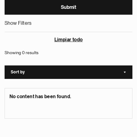
Show Filters
Limpiar todo
Showing 0 results
Sort by
Sort a
No content has been found.