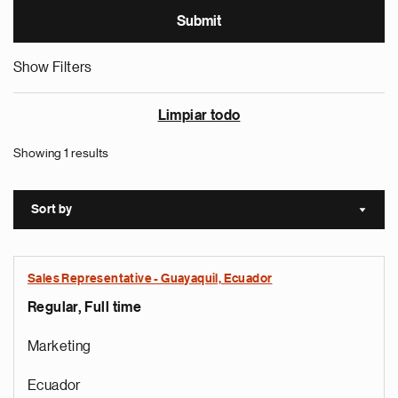
Show Filters
Limpiar todo
Showing 1 results
Sort by
Sort a
Sales Representative - Guayaquil, Ecuador
Regular, Full time
Marketing
Ecuador