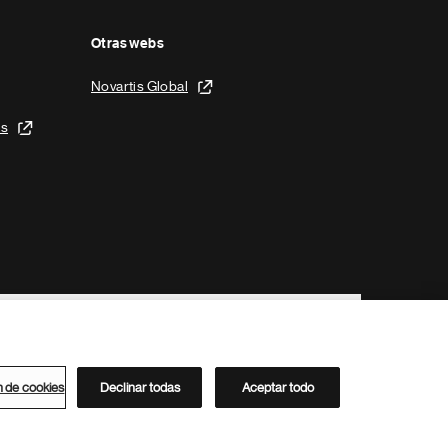
Otras webs
Novartis Global
is
n de cookies
Declinar todas
Aceptar todo
Directorio de Novartis
Este sitio está dirigido al público del clúster ACC