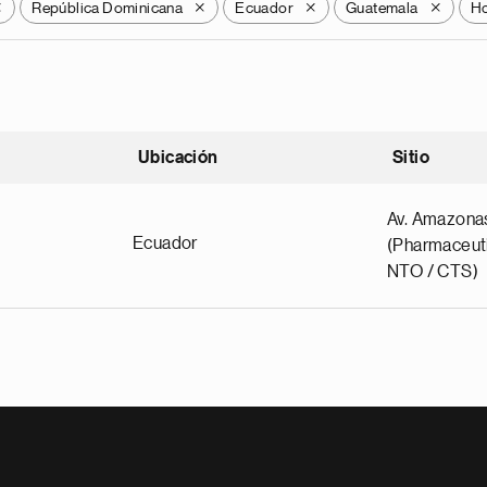
República Dominicana
Ecuador
Guatemala
H
X
X
X
X
Ubicación
Sitio
scendente
Av. Amazona
Ecuador
(Pharmaceuti
NTO / CTS)