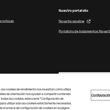
Nuestro portafolio
e noticias
Novartis pipeline
Portafolio de tratamientos Novart
Footer Site Search
b: las cookies de rendimiento nos muestran cómo utiliza
okies de orientación nos ayudan a compartir contenido
Configuració
 todas las cookies, seleccione "Configuración de
para utilizar solo las cookies estrictamente necesarias.
Configuración de cookies
Mapa del sitio
 el enlace de configuración de cookies en la página