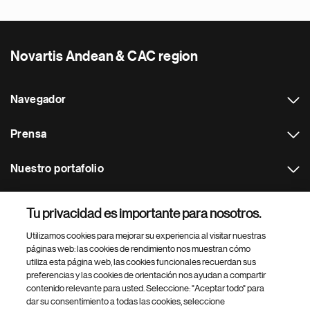
Novartis Andean & CAC region
Navegador
Prensa
Nuestro portafolio
Otras webs
Tu privacidad es importante para nosotros.
Utilizamos cookies para mejorar su experiencia al visitar nuestras
Footer Site Search
páginas web: las cookies de rendimiento nos muestran cómo
utiliza esta página web, las cookies funcionales recuerdan sus
preferencias y las cookies de orientación nos ayudan a compartir
contenido relevante para usted. Seleccione: "Aceptar todo" para
dar su consentimiento a todas las cookies, seleccione