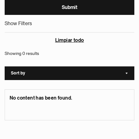
Show Filters
Limpiar todo
Showing 0 results
Sort by
Sort a
No content has been found.