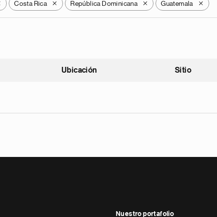
Costa Rica
República Dominicana
Guatemala
X
X
X
X
Ubicación
Sitio
scendente
Nuestro portafolio