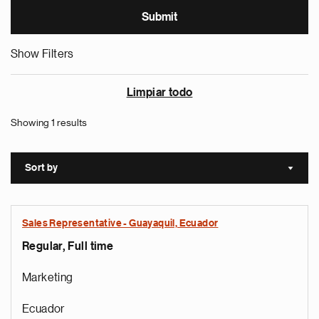
Show Filters
Limpiar todo
Showing 1 results
Sort by
Sort a
Sales Representative - Guayaquil, Ecuador
Regular, Full time
Marketing
Ecuador