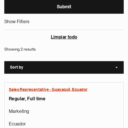
Show Filters
Limpiar todo
Showing 2 results
Sort by
Sort a
Sales Representative - Guayaquil, Ecuador
Regular, Full time
Marketing
Ecuador