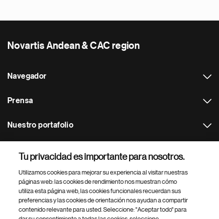
Novartis Andean & CAC region
Navegador
Prensa
Nuestro portafolio
Otras webs
Tu privacidad es importante para nosotros.
Utilizamos cookies para mejorar su experiencia al visitar nuestras
Footer Site Search
páginas web: las cookies de rendimiento nos muestran cómo
utiliza esta página web, las cookies funcionales recuerdan sus
preferencias y las cookies de orientación nos ayudan a compartir
contenido relevante para usted. Seleccione: "Aceptar todo" para
dar su consentimiento a todas las cookies, seleccione