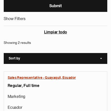
Show Filters
Limpiar todo
Showing 2 results
Sort by
Sort a
Sales Representative - Guayaquil, Ecuador
Regular, Full time
Marketing
Ecuador