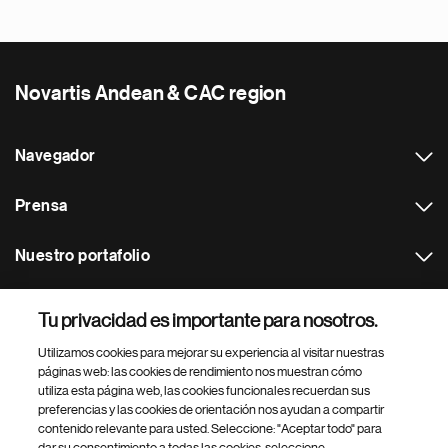
Novartis Andean & CAC region
Navegador
Prensa
Nuestro portafolio
Otras webs
Tu privacidad es importante para nosotros.
Utilizamos cookies para mejorar su experiencia al visitar nuestras
Footer Site Search
páginas web: las cookies de rendimiento nos muestran cómo
utiliza esta página web, las cookies funcionales recuerdan sus
preferencias y las cookies de orientación nos ayudan a compartir
contenido relevante para usted. Seleccione: "Aceptar todo" para
dar su consentimiento a todas las cookies, seleccione