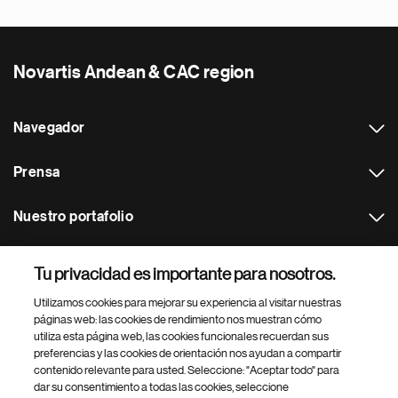
Novartis Andean & CAC region
Navegador
Prensa
Nuestro portafolio
Otras webs
Tu privacidad es importante para nosotros.
Utilizamos cookies para mejorar su experiencia al visitar nuestras
Footer Site Search
páginas web: las cookies de rendimiento nos muestran cómo
utiliza esta página web, las cookies funcionales recuerdan sus
preferencias y las cookies de orientación nos ayudan a compartir
contenido relevante para usted. Seleccione: "Aceptar todo" para
dar su consentimiento a todas las cookies, seleccione