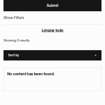
Show Filters
Limpiar todo
Showing 0 results
Sort by
Sort a
No content has been found.