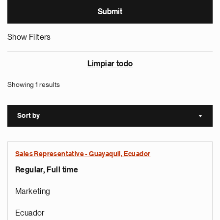
Show Filters
Limpiar todo
Showing 1 results
Sort by
Sort a
Sales Representative - Guayaquil, Ecuador
Regular, Full time
Marketing
Ecuador