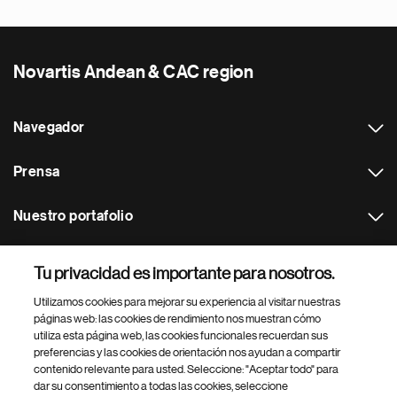
Novartis Andean & CAC region
Navegador
Prensa
Nuestro portafolio
Otras webs
Tu privacidad es importante para nosotros.
Utilizamos cookies para mejorar su experiencia al visitar nuestras
Footer Site Search
páginas web: las cookies de rendimiento nos muestran cómo
utiliza esta página web, las cookies funcionales recuerdan sus
preferencias y las cookies de orientación nos ayudan a compartir
contenido relevante para usted. Seleccione: "Aceptar todo" para
dar su consentimiento a todas las cookies, seleccione