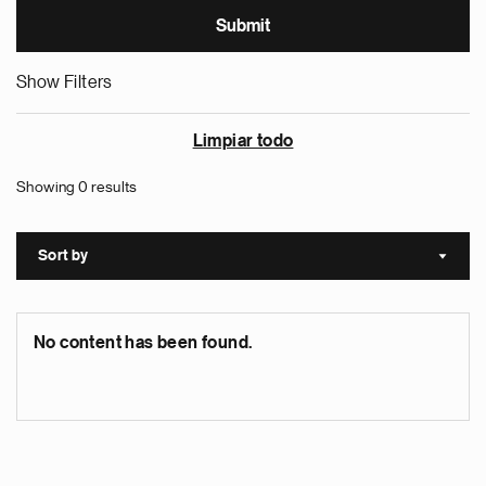
Show Filters
Limpiar todo
Showing 0 results
Sort by
Sort a
No content has been found.