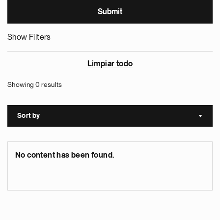
Show Filters
Limpiar todo
Showing 0 results
Sort by
Sort a
No content has been found.