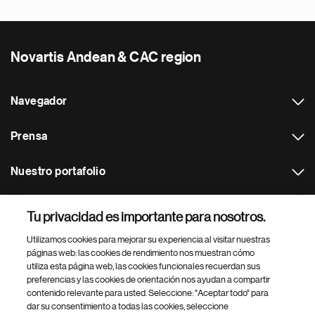
Novartis Andean & CAC region
Navegador
Prensa
Nuestro portafolio
Otras webs
Tu privacidad es importante para nosotros.
Utilizamos cookies para mejorar su experiencia al visitar nuestras
Footer Site Search
páginas web: las cookies de rendimiento nos muestran cómo
utiliza esta página web, las cookies funcionales recuerdan sus
preferencias y las cookies de orientación nos ayudan a compartir
contenido relevante para usted. Seleccione: "Aceptar todo" para
dar su consentimiento a todas las cookies, seleccione