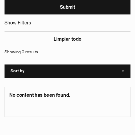
Show Filters
Limpiar todo
Showing 0 results
Sort by
Sort a
No content has been found.