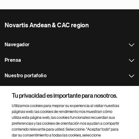
Novartis Andean & CAC region
Navegador
Prensa
Nuestro portafolio
Otras webs
Tu privacidad es importante para nosotros.
Utilizamos cookies para mejorar su experiencia al visitar nuestras
Footer Site Search
páginas web: las cookies de rendimiento nos muestran cómo
utiliza esta página web, las cookies funcionales recuerdan sus
preferencias y las cookies de orientación nos ayudan a compartir
contenido relevante para usted. Seleccione: "Aceptar todo" para
dar su consentimiento a todas las cookies, seleccione