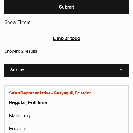
Show Filters
Limpiar todo
Showing 2 results
Sort by
Sort a
Sales Representative - Guayaquil, Ecuador
Regular, Full time
Marketing
Ecuador