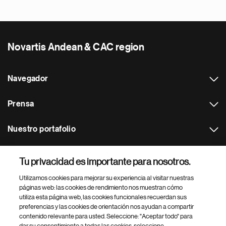
Novartis Andean & CAC region
Navegador
Prensa
Nuestro portafolio
Otras webs
Tu privacidad es importante para nosotros.
Utilizamos cookies para mejorar su experiencia al visitar nuestras
Footer Site Search
páginas web: las cookies de rendimiento nos muestran cómo
utiliza esta página web, las cookies funcionales recuerdan sus
preferencias y las cookies de orientación nos ayudan a compartir
contenido relevante para usted. Seleccione: "Aceptar todo" para
dar su consentimiento a todas las cookies, seleccione