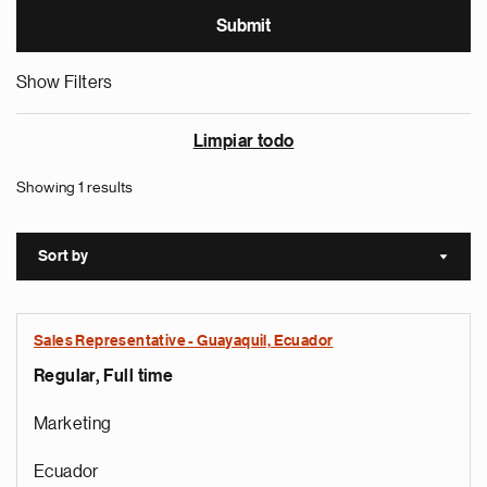
Show Filters
Limpiar todo
Showing 1 results
Sort by
Sort a
Sales Representative - Guayaquil, Ecuador
Regular, Full time
Marketing
Ecuador