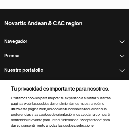
Novartis Andean & CAC region
Navegador
Prensa
Nuestro portafolio
Otras webs
Tu privacidad es importante para nosotros.
Utilizamos cookies para mejorar su experiencia al visitar nuestras
Footer Site Search
páginas web: las cookies de rendimiento nos muestran cómo
utiliza esta página web, las cookies funcionales recuerdan sus
preferencias y las cookies de orientación nos ayudan a compartir
contenido relevante para usted. Seleccione: "Aceptar todo" para
dar su consentimiento a todas las cookies, seleccione