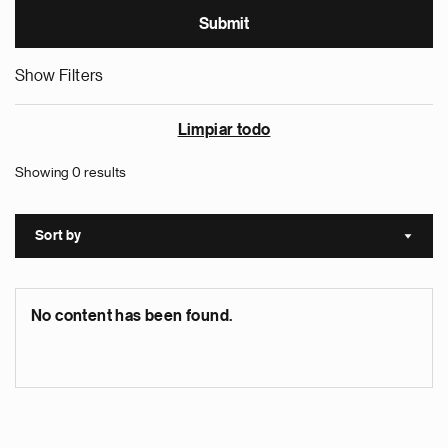
Show Filters
Limpiar todo
Showing 0 results
Sort by
Sort a
No content has been found.