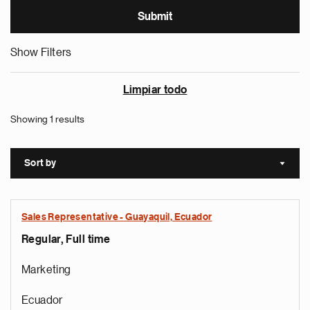
Show Filters
Limpiar todo
Showing 1 results
Sort by
Sort a
Sales Representative - Guayaquil, Ecuador
Regular, Full time
Marketing
Ecuador