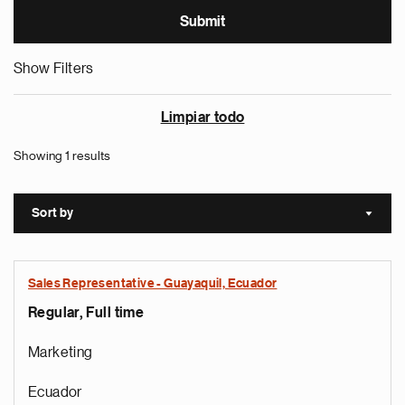
Show Filters
Limpiar todo
Showing 1 results
Sort by
Sort a
Sales Representative - Guayaquil, Ecuador
Regular, Full time
Marketing
Ecuador