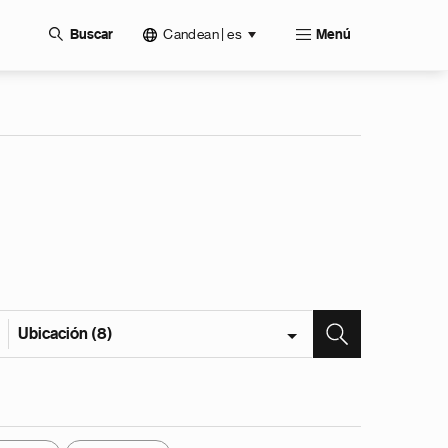
Candean | es
Buscar
Menú
Ubicación (8)