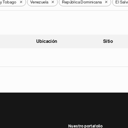
 y Tobago
Venezuela
República Dominicana
El Sal
X
X
X
Ubicación
Sitio
scendente
Nuestro portafolio