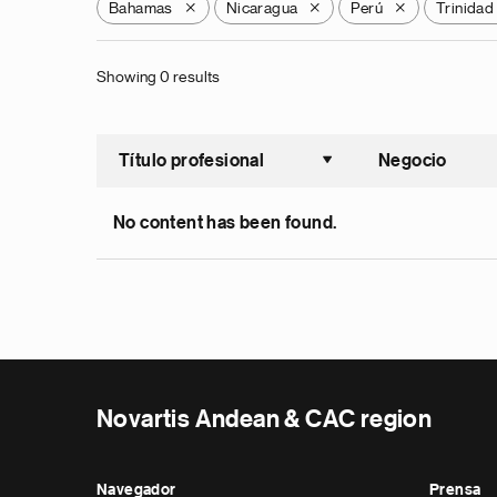
Bahamas
Nicaragua
Perú
Trinidad
X
X
X
Showing 0 results
Título profesional
Negocio
Ordenar a
No content has been found.
Novartis Andean & CAC region
Navegador
Prensa