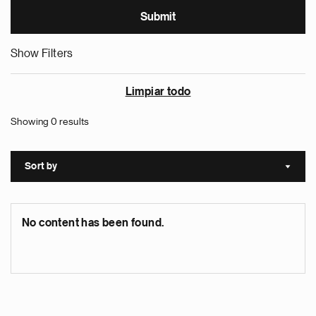
Show Filters
Limpiar todo
Showing 0 results
Sort by
Sort a
No content has been found.