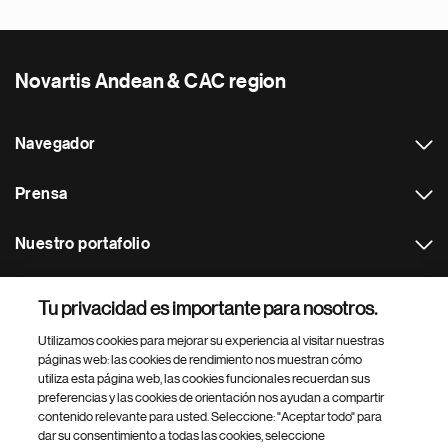
Novartis Andean & CAC region
Navegador
Prensa
Nuestro portafolio
Otras webs
Tu privacidad es importante para nosotros.
Utilizamos cookies para mejorar su experiencia al visitar nuestras
Footer Site Search
páginas web: las cookies de rendimiento nos muestran cómo
utiliza esta página web, las cookies funcionales recuerdan sus
preferencias y las cookies de orientación nos ayudan a compartir
contenido relevante para usted. Seleccione: "Aceptar todo" para
dar su consentimiento a todas las cookies, seleccione