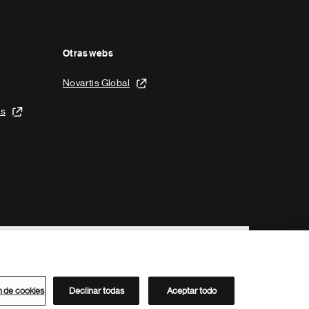
Otras webs
Novartis Global
is
n de cookies
Declinar todas
Aceptar todo
Directorio de Novartis