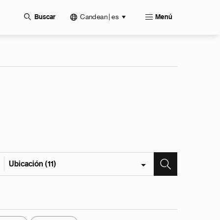
Candean | es
Buscar
Menú
Ubicación (11)