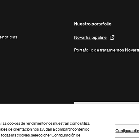
Nuestro portafolio
e noticias
Novartis pipeline
Portafolio de tratamientos Novart
Footer Site Search
b: las cookies de rendimiento nos muestran cómo utiliza
okies de orientación nos ayudan a compartir contenido
Configuració
 todas las cookies, seleccione "Configuración de