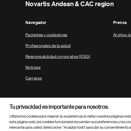
Novartis Andean & CAC region
Navegador
Prensa
Pacientes y cuidadores
Archivo d
Profesionales de la salud
Responsabilidad corporativa (ESG)
Noticias
Carreras
Tu privacidad es importante para nosotros.
Utilizamos cookies para mejorar su experiencia al visitar nuestras páginas we
esta página web, las cookies funcionales recuerdan sus preferencias y las co
relevante para usted. Seleccione: "Aceptar todo" para dar su consentimiento a
Parte
© 2026 Novartis AG