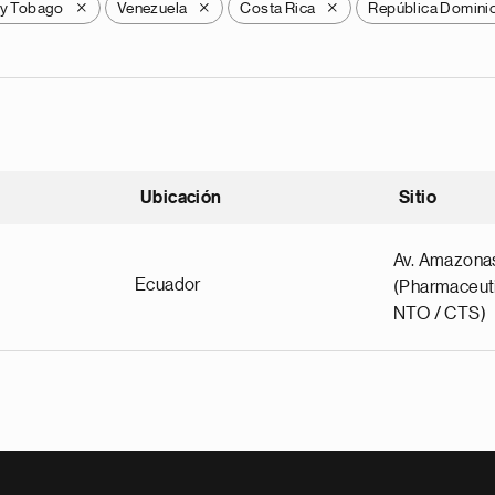
 y Tobago
Venezuela
Costa Rica
República Domini
X
X
X
Ubicación
Sitio
scendente
Av. Amazona
Ecuador
(Pharmaceuti
NTO / CTS)