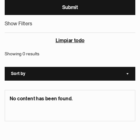
Show Filters
Limpiar todo
Showing 0 results
Sort by
Sort a
No content has been found.