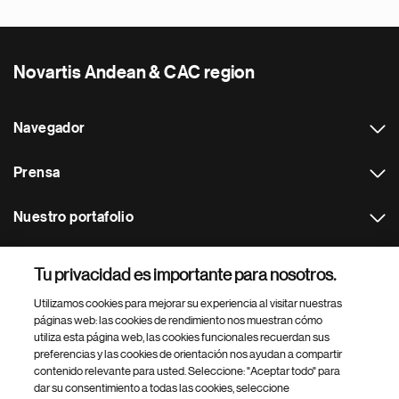
Novartis Andean & CAC region
Navegador
Prensa
Nuestro portafolio
Otras webs
Tu privacidad es importante para nosotros.
Utilizamos cookies para mejorar su experiencia al visitar nuestras
Footer Site Search
páginas web: las cookies de rendimiento nos muestran cómo
utiliza esta página web, las cookies funcionales recuerdan sus
preferencias y las cookies de orientación nos ayudan a compartir
contenido relevante para usted. Seleccione: "Aceptar todo" para
dar su consentimiento a todas las cookies, seleccione