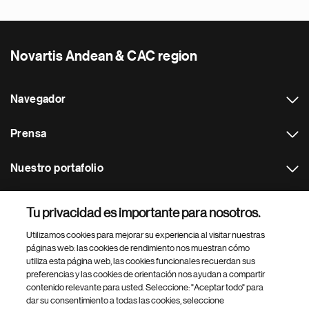
Novartis Andean & CAC region
Navegador
Prensa
Nuestro portafolio
Otras webs
Tu privacidad es importante para nosotros.
Utilizamos cookies para mejorar su experiencia al visitar nuestras
Footer Site Search
páginas web: las cookies de rendimiento nos muestran cómo
utiliza esta página web, las cookies funcionales recuerdan sus
preferencias y las cookies de orientación nos ayudan a compartir
contenido relevante para usted. Seleccione: "Aceptar todo" para
dar su consentimiento a todas las cookies, seleccione