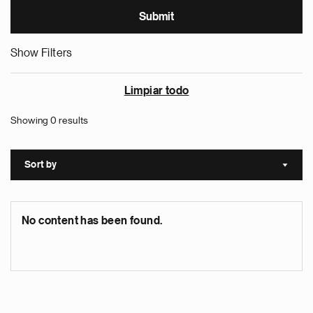
Show Filters
Limpiar todo
Showing 0 results
Sort by
Sort a
No content has been found.