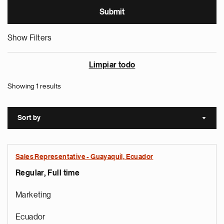
Show Filters
Limpiar todo
Showing 1 results
Sort by
Sort a
Sales Representative - Guayaquil, Ecuador
Regular, Full time
Marketing
Ecuador