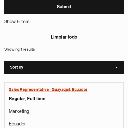
Show Filters
Limpiar todo
Showing 1 results
Sort by
Sort a
Sales Representative - Guayaquil, Ecuador
Regular, Full time
Marketing
Ecuador