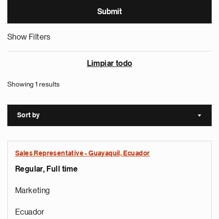
Show Filters
Limpiar todo
Showing 1 results
Sort by
Sort a
Sales Representative - Guayaquil, Ecuador
Regular, Full time
Marketing
Ecuador