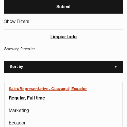
Show Filters
Limpiar todo
Showing 2 results
Sort by
Sort a
Sales Representative - Guayaquil, Ecuador
Regular, Full time
Marketing
Ecuador