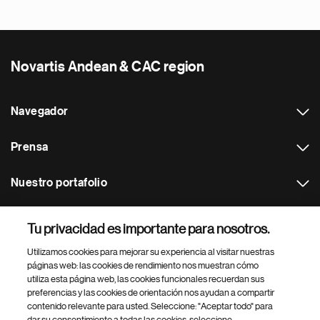
Novartis Andean & CAC region
Navegador
Prensa
Nuestro portafolio
Otras webs
Tu privacidad es importante para nosotros.
Utilizamos cookies para mejorar su experiencia al visitar nuestras
Footer Site Search
páginas web: las cookies de rendimiento nos muestran cómo
utiliza esta página web, las cookies funcionales recuerdan sus
preferencias y las cookies de orientación nos ayudan a compartir
contenido relevante para usted. Seleccione: "Aceptar todo" para
dar su consentimiento a todas las cookies, seleccione