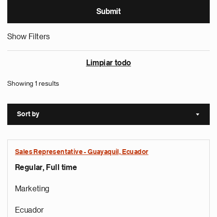
Show Filters
Limpiar todo
Showing 1 results
Sort by
Sort a
Sales Representative - Guayaquil, Ecuador
Regular, Full time
Marketing
Ecuador