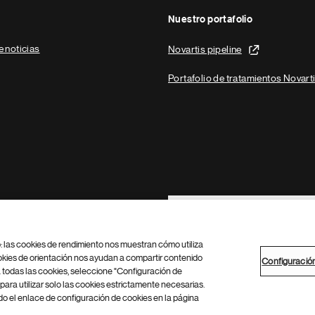
Nuestro portafolio
e noticias
Novartis pipeline
Portafolio de tratamientos Novart
Footer Site Search
b: las cookies de rendimiento nos muestran cómo utiliza
okies de orientación nos ayudan a compartir contenido
Configuració
 todas las cookies, seleccione "Configuración de
para utilizar solo las cookies estrictamente necesarias.
Configuración de cookies
Mapa del sitio
 el enlace de configuración de cookies en la página