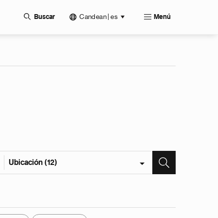
Candean | es
Buscar
Menú
Ubicación (12)