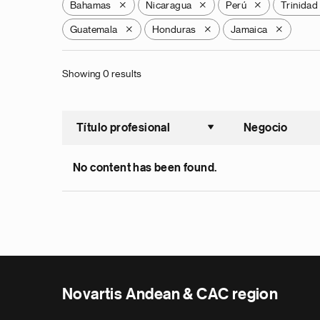
Bahamas
Nicaragua
Perú
Trinidad
X
X
X
Guatemala
Honduras
Jamaica
X
X
X
Showing 0 results
Título profesional
Negocio
Ordenar a
No content has been found.
Novartis Andean & CAC region