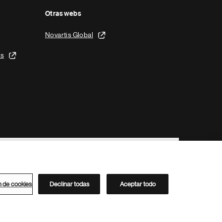
Otras webs
Novartis Global
is
n de cookies
Declinar todas
Aceptar todo
Directorio de Novartis
Este sitio está dirigido al público del clúster ACC