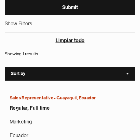
Show Filters
Limpiar todo
Showing 1 results
Sort by
Sort a
Sales Representative - Guayaquil, Ecuador
Regular, Full time
Marketing
Ecuador