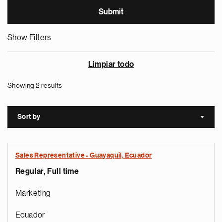
Show Filters
Limpiar todo
Showing 2 results
Sort by
Sort a
Sales Representative - Guayaquil, Ecuador
Regular, Full time
Marketing
Ecuador