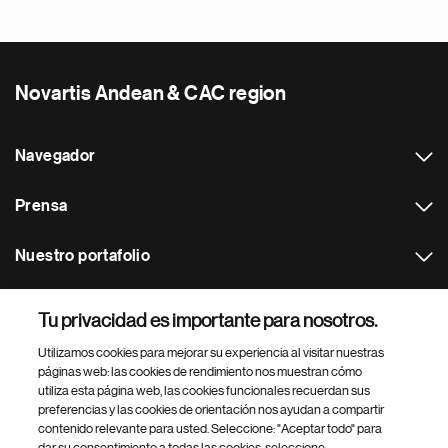
Novartis Andean & CAC region
Navegador
Prensa
Nuestro portafolio
Otras webs
Tu privacidad es importante para nosotros.
Utilizamos cookies para mejorar su experiencia al visitar nuestras
Footer Site Search
páginas web: las cookies de rendimiento nos muestran cómo
utiliza esta página web, las cookies funcionales recuerdan sus
preferencias y las cookies de orientación nos ayudan a compartir
contenido relevante para usted. Seleccione: "Aceptar todo" para
dar su consentimiento a todas las cookies, seleccione