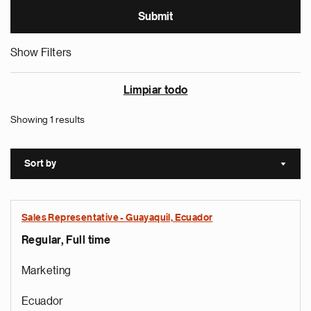
Show Filters
Limpiar todo
Showing 1 results
Sort by
Sort a
Sales Representative - Guayaquil, Ecuador
Regular, Full time
Marketing
Ecuador