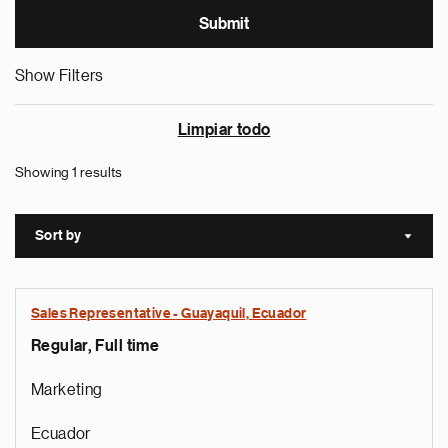
Show Filters
Limpiar todo
Showing 1 results
Sort by
Sort a
Sales Representative - Guayaquil, Ecuador
Regular, Full time
Marketing
Ecuador