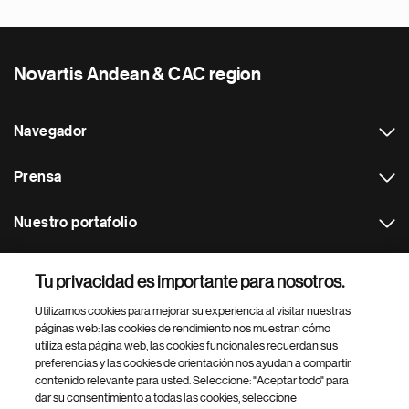
Novartis Andean & CAC region
Navegador
Prensa
Nuestro portafolio
Otras webs
Tu privacidad es importante para nosotros.
Utilizamos cookies para mejorar su experiencia al visitar nuestras
Footer Site Search
páginas web: las cookies de rendimiento nos muestran cómo
utiliza esta página web, las cookies funcionales recuerdan sus
preferencias y las cookies de orientación nos ayudan a compartir
contenido relevante para usted. Seleccione: "Aceptar todo" para
dar su consentimiento a todas las cookies, seleccione