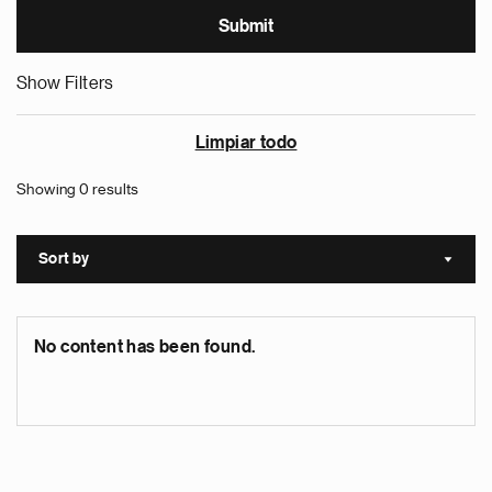
Show Filters
Limpiar todo
Showing 0 results
Sort by
Sort a
No content has been found.