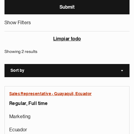
Show Filters
Limpiar todo
Showing 2 results
Sort by
Sort a
Sales Representative - Guayaquil, Ecuador
Regular, Full time
Marketing
Ecuador