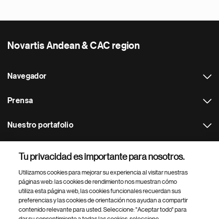
Novartis Andean & CAC region
Navegador
Prensa
Nuestro portafolio
Otras webs
Tu privacidad es importante para nosotros.
Utilizamos cookies para mejorar su experiencia al visitar nuestras
Footer Site Search
páginas web: las cookies de rendimiento nos muestran cómo
utiliza esta página web, las cookies funcionales recuerdan sus
preferencias y las cookies de orientación nos ayudan a compartir
contenido relevante para usted. Seleccione: "Aceptar todo" para
dar su consentimiento a todas las cookies, seleccione