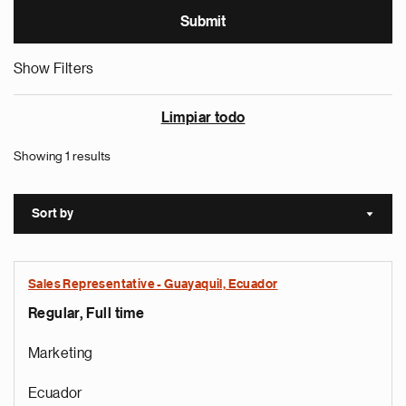
Show Filters
Limpiar todo
Showing 1 results
Sort by
Sort a
Sales Representative - Guayaquil, Ecuador
Regular, Full time
Marketing
Ecuador